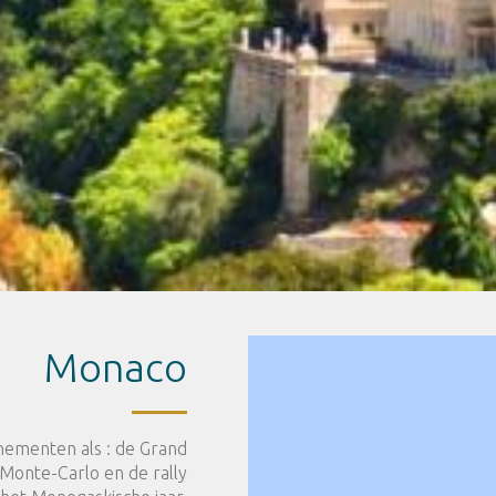
Monaco
enementen als : de Grand
 Monte-Carlo en de rally