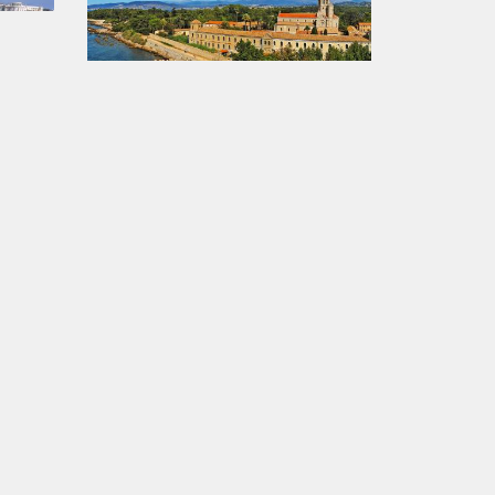
Iles de Lérins
Fréjus