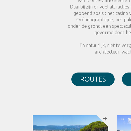
van Monte-Carlo kleuren 
Daarbij zijn er veel attractie
geopend zoals : het casino
Océanographique, het pale
onder de grond, een spectacul
gevormd door het
En natuurlijk, niet te v
architectuur, wac
ROUTES