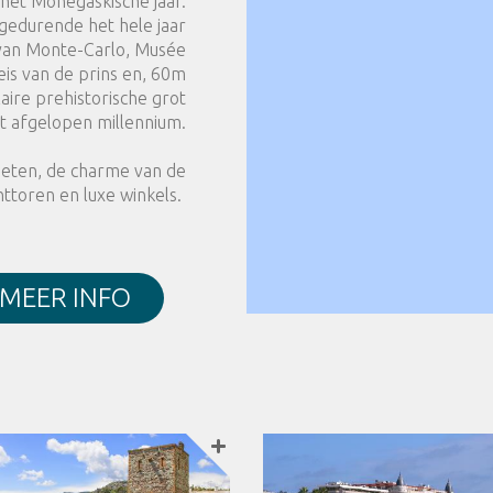
het Monegaskische jaar.
s gedurende het hele jaar
 van Monte-Carlo, Musée
is van de prins en, 60m
aire prehistorische grot
 afgelopen millennium.
ergeten, de charme van de
httoren en luxe winkels.
MEER INFO