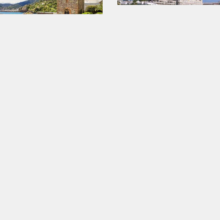
Mandelieu
Cannes
Saint-Raphaël
Nice